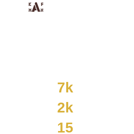
Willkommen bei
KAFMAN GmbH
Ihr zuverlässiger Partner für alle Arten
von Kaffeemaschinen , Zubehör &
Kaffee.
7k
2k
15