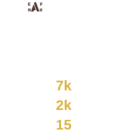
Willkommen bei
KAFMAN GmbH
Ihr zuverlässiger Partner für alle Arten
von Kaffeemaschinen , Zubehör &
Kaffee.
7k
2k
15