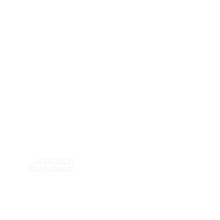
KAFMAN GmbH
Schnellerstraße 40 12439 Berlin
Telefon:
030 740 765 99
E-Mail:
info@kafman.de
©Kafman