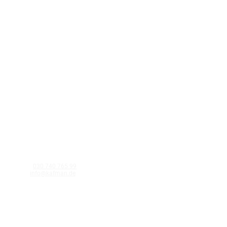
KAFMAN GmbH
Schnellerstraße 40 12439 Berlin
Telefon:
030 740 765 99
E-Mail:
info@kafman.de
©Kafman