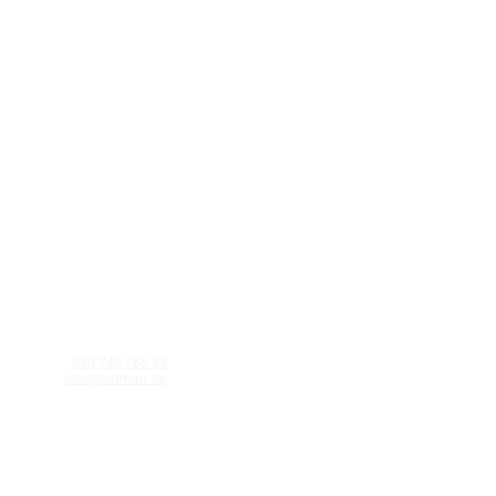
KAFMAN GmbH
Schnellerstraße 40 12439 Berlin
Telefon:
030 740 765 99
E-Mail:
info@kafman.de
©Kafman