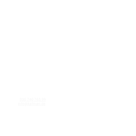
KAFMAN GmbH
Schnellerstraße 40 12439 Berlin
Telefon:
030 740 765 99
E-Mail:
info@kafman.de
©Kafman